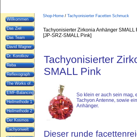
Shop-Home
/
Tachyonisierter Facetten Schmuck
Willkommen
Das Ziel
Tachyonisierter Zirkonia Anhänger SMALL 
[
JP-SRZ-SMALL Pink
]
Das Team
David Wagner
Dr. Korotkov
Tachyonisierter Zir
Reba
SMALL Pink
Reflexograph
The Works of...
EMF-Balancing
So klein er auch sein mag, es
Tachyon Antenne, sowie ei
Heilmethode 1
Anhänger.
Heilmethode 2
Der Kosmos
Tachyonwelt
Dieser runde facettenre