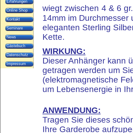
Erfahrungen
wiegt zwischen
4 & 6 gr
Online Shop
14mm im Durchmesser un
Kontakt
eleganten Sterling Silb
Seminare
Kette.
News
Gästebuch
WIRKUNG:
Datenschutz
Dieser Anhänger kann 
Impressum
getragen werden um Si
(elektromagnetische Fel
um Lebensenergie in Ihr
ANWENDUNG:
Tragen Sie dieses sch
Ihre Garderobe aufzupe