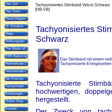
Das Ziel
Tachyonisiertes Stirnband Velcro Schwarz
[
HB-VB
]
Das Team
David Wagner
Dr. Korotkov
Tachyonisiertes Sti
Reba
Schwarz
Reflexograph
The Works of...
EMF-Balancing
Das Stirnband mit einem ve
Tachyonisierte Energiezelle
Heilmethode 1
Heilmethode 2
Der Kosmos
Tachyonisierte Stir
Tachyonwelt
hochwertigen, doppelg
Erfahrungen
hergestellt.
Online Shop
Kontakt
Der Zweck von tachyo