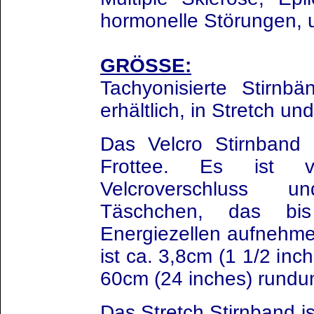
hormonelle Störungen, 
GRÖSSE:
Tachyonisierte Stirnb
erhältlich, in Stretch un
Das Velcro Stirnband 
Frottee. Es ist ve
Velcroverschluss 
Täschchen, das b
Energiezellen aufnehme
ist ca. 3,8cm (1 1/2 inc
60cm (24 inches) rund
u
Das Stretch Stirnband i