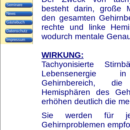
Seminare
besteht darin, große
News
den gesamten Gehirnbe
Gästebuch
rechte und linke Hemi
Datenschutz
wodurch mentale Genauig
Impressum
WIRKUNG:
Tachyonisierte Stir
Lebensenergie 
Gehirnbereich, di
Hemisphären des Gehi
erhöhen deutlich die m
Sie werden für j
Gehirnproblemen empfo