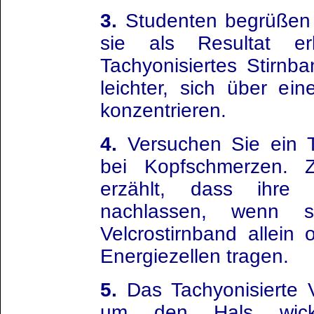
3.
Studenten begrüßen d
sie als Resultat e
Tachyonisiertes Stirnb
leichter, sich über ei
konzentrieren.
4.
Versuchen Sie ein Ta
bei Kopfschmerzen. 
erzählt, dass ihre 
nachlassen, wenn s
Velcrostirnband allein
Energiezellen tragen.
5.
Das Tachyonisierte V
um den Hals wick