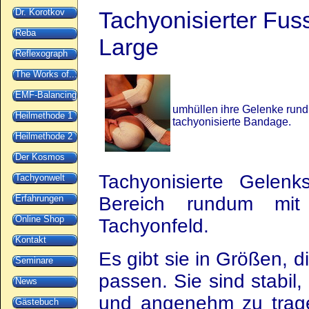
Dr. Korotkov
Tachyonisierter Fus
Reba
Large
Reflexograph
The Works of...
EMF-Balancing
umhüllen ihre Gelenke run
Heilmethode 1
tachyonisierte Bandage.
Heilmethode 2
Der Kosmos
Tachyonisierte Gelen
Tachyonwelt
Erfahrungen
Bereich rundum mit
Online Shop
Tachyonfeld.
Kontakt
Es gibt sie in Größen, d
Seminare
passen. Sie sind stabil
News
und angenehm zu trag
Gästebuch