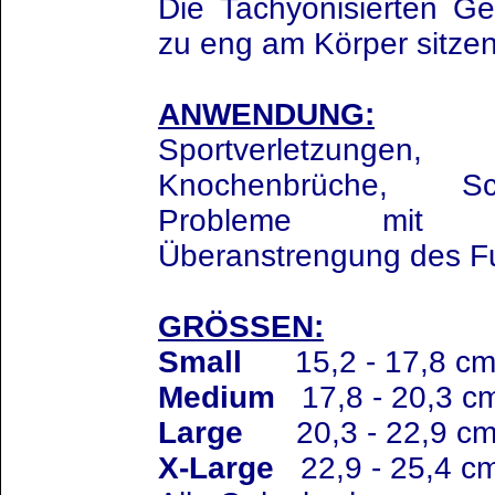
Die Tachyonisierten Ge
zu eng am Körper sitzen
ANWENDUNG:
Sportverletzunge
Knochenbrüche, Sch
Probleme mit de
Überanstrengung des F
GRÖSSEN:
Small
15,2 - 17,8 cm 
Medium
17,8 - 20,3 cm
Large
20,3 - 22,9 cm 
X-Large
22,9 - 25,4 cm