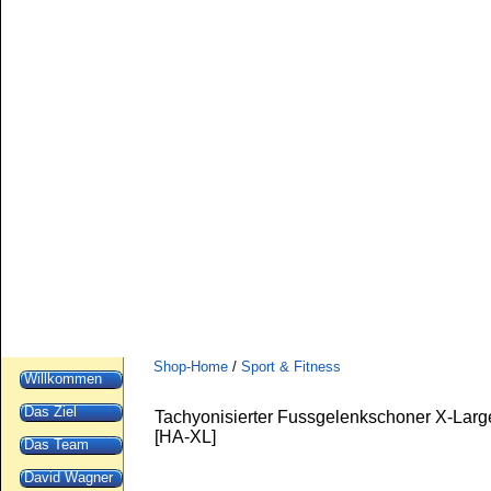
Shop-Home
/
Sport & Fitness
Willkommen
Das Ziel
Tachyonisierter Fussgelenkschoner X-Larg
[
HA-XL
]
Das Team
David Wagner