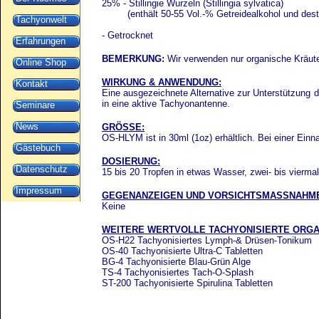
25% - Stillingie Wurzeln (Stillingia sylvatica)
(enthält 50-55 Vol.-% Getreidealkohol und destil
Tachyonwelt
- Getrocknet
Erfahrungen
BEMERKUNG:
Wir verwenden nur organische Kräute
Online Shop
WIRKUNG & ANWENDUNG:
Kontakt
Eine ausgezeichnete Alternative zur Unterstützun
in eine aktive Tachyonantenne.
Seminare
News
GRÖSSE:
OS-HLYM ist in 30ml (1oz) erhältlich. Bei einer Ein
Gästebuch
DOSIERUNG:
Datenschutz
15 bis 20 Tropfen in etwas Wasser, zwei- bis viermal 
Impressum
GEGENANZEIGEN UND VORSICHTSMASSNAHM
Keine
WEITERE WERTVOLLE TACHYONISIERTE ORGA
OS-H22 Tachyonisiertes Lymph-& Drüsen-Tonikum
OS-40 Tachyonisierte Ultra-C Tabletten
BG-4 Tachyonisierte Blau-Grün Alge
TS-4 Tachyonisiertes Tach-O-Splash
ST-200 Tachyonisierte Spirulina Tabletten