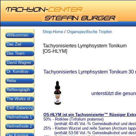
Shop-Home
/
Organspezifische Tropfen
Willkommen
Das Ziel
Tachyonisiertes Lymphsystem Tonikum
[
OS-HLYM
]
Das Team
David Wagner
Dr. Korotkov
Tachyonisiertes Lymphsystem Tonikum 30
Reba
Reflexograph
unterstützt die ges
The Works of...
EMF-Balancing
OS-HLYM ist ein Tachyonisierter™ flüssiger Extra
Heilmethode 1
50% - Rotklee (Trifolium pratense)
(enthält 40-45 Vol.-% Getreidealkohol und destil
Heilmethode 2
25% - Kletten Wurzel und reife Samen (Arctium lapp
(enthält 53-58 Vol.-% Getreidealkohol und destil
Der Kosmos