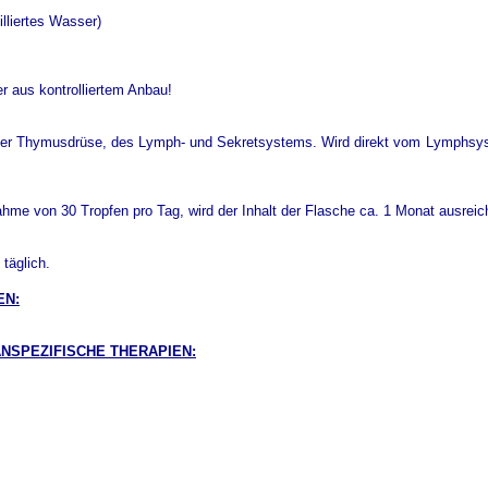
liertes Wasser)
r aus kontrolliertem Anbau!
g der Thymusdrüse, des Lymph- und Sekretsystems. Wird direkt vom Lymphs
nahme von 30 Tropfen pro Tag, wird der Inhalt der Flasche ca. 1 Monat ausreic
täglich.
EN:
NSPEZIFISCHE THERAPIEN: