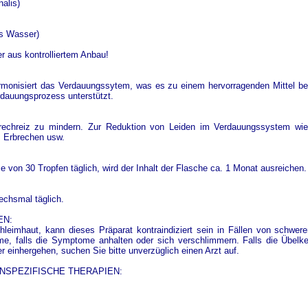
nalis)
es Wasser)
aus kontrolliertem Anbau!
monisiert das Verdauungssytem, was es zu einem hervorragenden Mittel bei
dauungsprozess unterstützt.
Brechreiz zu mindern. Zur Reduktion von Leiden im Verdauungssystem wie 
s Erbrechen usw.
me von 30 Tropfen täglich, wird der Inhalt der Flasche ca. 1 Monat ausreichen.
echsmal täglich.
EN:
eimhaut, kann dieses Präparat kontraindiziert sein in Fällen von schwe
e, falls die Symptome anhalten oder sich verschlimmern. Falls die Übelk
r einhergehen, suchen Sie bitte unverzüglich einen Arzt auf.
NSPEZIFISCHE THERAPIEN: