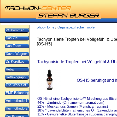
Shop-Home
/
Organspezifische Tropfen
Willkommen
Das Ziel
Tachyonisierte Tropfen bei Völlgefühl & Übe
[
OS-H5
]
Das Team
David Wagner
Dr. Korotkov
Tachyonisierte Tropfen bei Völlgefühl & Üb
Reba
Reflexograph
OS-H5 beruhigt und 
The Works of...
EMF-Balancing
OS-H5 ist eine Tachyonisierte™ Mischung aus flüss
Heilmethode 1
44% - Zimtrinde (Cinnamomum aromaticum)
22% - Muskatnuss Samen (Myristica fragrans)
Heilmethode 2
18% * Lavenderblüten, ätherisches Öl, (Lavendula an
11% - Gewürznelke Blütenknospe (Eugenia caryophy
Der Kosmos