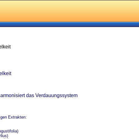
lkeit
elkeit
harmonisiert das Verdauungssystem
igen Extrakten:
gustifolia)
llus)