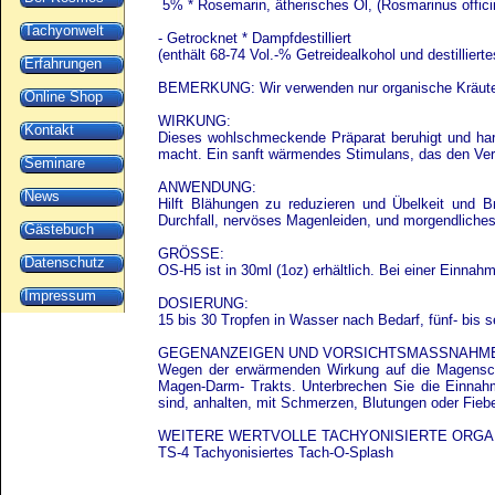
5% * Rosemarin, ätherisches Öl, (Rosmarinus offici
Tachyonwelt
- Getrocknet * Dampfdestilliert
(enthält 68-74 Vol.-% Getreidealkohol und destilliert
Erfahrungen
BEMERKUNG: Wir verwenden nur organische Kräuter 
Online Shop
WIRKUNG:
Kontakt
Dieses wohlschmeckende Präparat beruhigt und har
macht. Ein sanft wärmendes Stimulans, das den Ver
Seminare
ANWENDUNG:
News
Hilft Blähungen zu reduzieren und Übelkeit und 
Durchfall, nervöses Magenleiden, und morgendliche
Gästebuch
GRÖSSE:
Datenschutz
OS-H5 ist in 30ml (1oz) erhältlich. Bei einer Einnah
Impressum
DOSIERUNG:
15 bis 30 Tropfen in Wasser nach Bedarf, fünf- bis s
GEGENANZEIGEN UND VORSICHTSMASSNAHM
Wegen der erwärmenden Wirkung auf die Magenschl
Magen-Darm- Trakts. Unterbrechen Sie die Einnahm
sind, anhalten, mit Schmerzen, Blutungen oder Fiebe
WEITERE WERTVOLLE TACHYONISIERTE ORGA
TS-4 Tachyonisiertes Tach-O-Splash