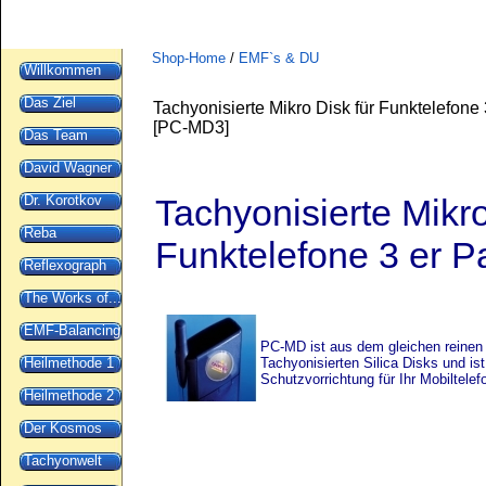
Shop-Home
/
EMF`s & DU
Willkommen
Das Ziel
Tachyonisierte Mikro Disk für Funktelefone 
[
PC-MD3
]
Das Team
David Wagner
Dr. Korotkov
Tachyonisierte Mikro
Reba
Funktelefone 3 er P
Reflexograph
The Works of...
EMF-Balancing
PC-MD ist aus dem gleichen reinen S
Heilmethode 1
Tachyonisierten Silica Disks und ist
Schutzvorrichtung für Ihr Mobiltelef
Heilmethode 2
Der Kosmos
Tachyonwelt