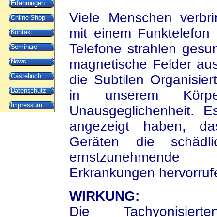
Erfahrungen
Viele Menschen verbr
Online Shop
mit einem Funktelefon
Kontakt
Telefone strahlen gesun
Seminare
magnetische Felder aus
News
Gästebuch
die Subtilen Organisie
Datenschutz
in unserem Körpe
Impressum
Unausgeglichenheit. E
angezeigt haben, d
Geräten die schädl
ernstzunehmende
Erkrankungen hervorruf
WIRKUNG:
Die Tachyonisier