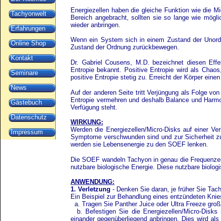
Energiezellen haben die gleiche Funktion wie die Mi
Tachyonwelt
Bereich angebracht, sollten sie so lange wie mö
wieder anbringen.
Erfahrungen
Wenn ein System sich in einem Zustand der Unordn
Online Shop
Zustand der Ordnung zurückbewegen.
Kontakt
Dr. Gabriel Cousens, M.D. bezeichnet diesen Effe
Entropie bekannt. Positive Entropie wird als Chao
Seminare
positive Entropie stetig zu. Erreicht der Körper einen
News
Auf der anderen Seite tritt Verjüngung als Folge vo
Entropie vermehren und deshalb Balance und Harmoni
Gästebuch
Verfügung steht.
Datenschutz
WIRKUNG:
Werden die Energiezellen/Micro-Disks auf einer Ver
Impressum
Symptome verschwunden sind und zur Sicherheit zus
werden sie Lebensenergie zu den SOEF lenken.
Die SOEF wandeln Tachyon in genau die Frequenzen
nutzbare biologische Energie. Diese nutzbare biologi
ANWENDUNG:
1. Verletzung
- Denken Sie daran, je früher Sie Tachy
Ein Beispiel zur Behandlung eines entzündeten Knie
a. Tragen Sie Panther Juice oder Ultra Freeze großz
b. Befestigen Sie die Energiezellen/Micro-Disks m
einander gegenüberliegend anbringen. Dies wird als