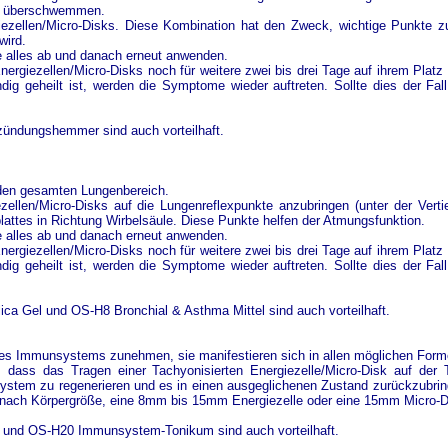
u überschwemmen.
zellen/Micro-Disks. Diese Kombination hat den Zweck, wichtige Punkte zu
wird.
 alles ab und danach erneut anwenden.
nergiezellen/Micro-Disks noch für weitere zwei bis drei Tage auf ihrem Pla
ig geheilt ist, werden die Symptome wieder auftreten. Sollte dies der Fall 
tzündungshemmer sind auch vorteilhaft.
 den gesamten Lungenbereich.
llen/Micro-Disks auf die Lungenreflexpunkte anzubringen (unter der Vert
lattes in Richtung Wirbelsäule. Diese Punkte helfen der Atmungsfunktion.
 alles ab und danach erneut anwenden.
nergiezellen/Micro-Disks noch für weitere zwei bis drei Tage auf ihrem Pla
ig geheilt ist, werden die Symptome wieder auftreten. Sollte dies der Fall 
ica Gel und OS-H8 Bronchial & Asthma Mittel sind auch vorteilhaft.
es Immunsystems zunehmen, sie manifestieren sich in allen möglichen Forme
 dass das Tragen einer Tachyonisierten Energiezelle/Micro-Disk auf de
stem zu regenerieren und es in einen ausgeglichenen Zustand zurückzubrin
 nach Körpergröße, eine 8mm bis 15mm Energiezelle oder eine 15mm Micro-
Gel und OS-H20 Immunsystem-Tonikum sind auch vorteilhaft.