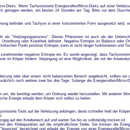
cro-Disks. Wenn Tachyonisierte Energiezellen/Micro-Disks auf einer Verletzu
glich getragen werden, am besten 24 Stunden am Tag. Bitte vor dem Dus
ung befindet und Tachyon in einer konzentrierten Form ausgesetzt wird, 
kt als "Verjüngungsprozess". Dieses Phänomen ist auch als der Unterschi
s, Unordnung oder Krankheit definiert. Negative Entropie ist Balance oder 
 kritischen Punkt positiver Entropie, kann er nicht länger funktionieren und Tod
n zunehmender negativer Entropie ein. Es wurde angezeigt, dass Tachyonisier
e im Körper fördern. Verjüngung ist eine Möglichkeit, die mit der Anwendun
letzung oder über einem nicht balancierten Bereich angebracht, sollten sie 
ätzlich noch weitere zwei bis drei Tage. Solange die Energiezellen/Micro-D
 um, die benötigt werden, um Ordnung wieder herzustellen. Mit anderen Wo
sche Energie erlaubt dem Körper sich selbst zu heilen.
onisierte Tools auf die Verletzung anbringen, desto schneller heilt der Körper
s:
ügig auf den Kniebereich auf und warten Sie bis es vollständig trocken ist.
it den Klebepunkten auf die empfindlichste Stelle. Sie können die Energi
 "bouncing" bezeichnet und erlaubt der Energie von einer Energiezelle/Micr