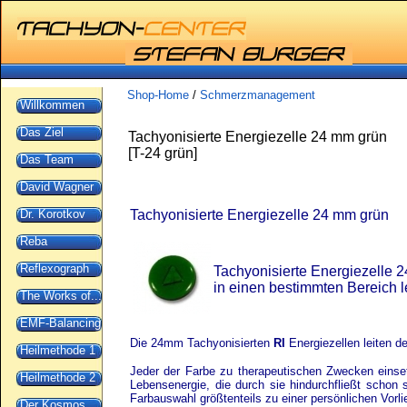
Shop-Home
/
Schmerzmanagement
Willkommen
Das Ziel
Tachyonisierte Energiezelle 24 mm grün
[
T-24 grün
]
Das Team
David Wagner
Dr. Korotkov
Tachyonisierte Energiezelle 24 mm grün
Reba
Reflexograph
Tachyonisierte Energiezelle 2
in einen bestimmten Bereich l
The Works of...
EMF-Balancing
Die 24mm Tachyonisierten
RI
Energiezellen leiten d
Heilmethode 1
Jeder der Farbe zu therapeutischen Zwecken einset
Heilmethode 2
Lebensenergie, die durch sie hindurchfließt scho
Farbauswahl größtenteils zu einer persönlichen Vorl
Der Kosmos