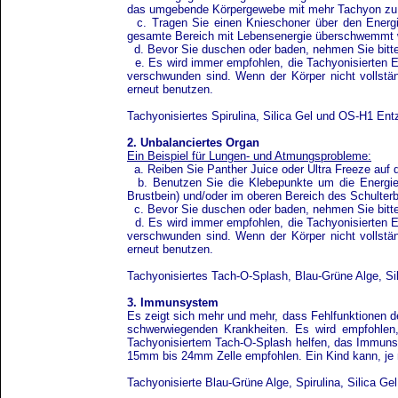
das umgebende Körpergewebe mit mehr Tachyon z
c. Tragen Sie einen Knieschoner über den Energie
gesamte Bereich mit Lebensenergie überschwemmt 
d. Bevor Sie duschen oder baden, nehmen Sie bitte
e. Es wird immer empfohlen, die Tachyonisierten E
verschwunden sind. Wenn der Körper nicht vollständ
erneut benutzen.
Tachyonisiertes Spirulina, Silica Gel und OS-H1 En
2. Unbalanciertes Organ
Ein Beispiel für Lungen- und Atmungsprobleme:
a. Reiben Sie Panther Juice oder Ultra Freeze auf
b. Benutzen Sie die Klebepunkte um die Energieze
Brustbein) und/oder im oberen Bereich des Schulterb
c. Bevor Sie duschen oder baden, nehmen Sie bitte
d. Es wird immer empfohlen, die Tachyonisierten E
verschwunden sind. Wenn der Körper nicht vollständ
erneut benutzen.
Tachyonisiertes Tach-O-Splash, Blau-Grüne Alge, Sil
3. Immunsystem
Es zeigt sich mehr und mehr, dass Fehlfunktionen d
schwerwiegenden Krankheiten. Es wird empfohlen,
Tachyonisiertem Tach-O-Splash helfen, das Immunsy
15mm bis 24mm Zelle empfohlen. Ein Kind kann, je
Tachyonisierte Blau-Grüne Alge, Spirulina, Silica 