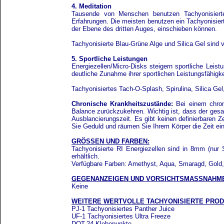
4. Meditation
Tausende von Menschen benutzen Tachyonisierte E
Erfahrungen. Die meisten benutzen ein Tachyonisierte
der Ebene des dritten Auges, einschieben können.
Tachyonisierte Blau-Grüne Alge und Silica Gel sind vo
5. Sportliche Leistungen
Energiezellen/Micro-Disks steigern sportliche Leist
deutliche Zunahme ihrer sportlichen Leistungsfähigk
Tachyonisiertes Tach-O-Splash, Spirulina, Silica Gel,
Chronische Krankheitszustände:
Bei einem chron
Balance zurückzukehren. Wichtig ist, dass der gesam
Ausblancierungszeit. Es gibt keinen definierbaren 
Sie Geduld und räumen Sie Ihrem Körper die Zeit ei
GRÖSS
EN UND FARBEN:
Tachyonisierte RI Energiezellen sind in 8mm (nu
erhältlich.
Verfügbare Farben: Amethyst, Aqua, Smaragd, Gold,
GEGENANZEIGEN UND VORSICHTSMASSNAHM
Keine
WEITERE WERTVOLLE TACHYONISIERTE PROD
PJ-1 Tachyonisiertes Panther Juice
UF-1 Tachyonisiertes Ultra Freeze
DOT-24 Klebepunkte