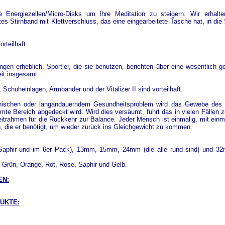
nergiezellen/Micro-Disks um Ihre Meditation zu steigern. Wir erhalten
s Stirnband mit Klettverschluss, das eine eingearbeitete Tasche hat, in die 
rteilhaft.
ungen erheblich. Sportler, die sie benutzen, berichten über eine wesentlich
eit insgesamt.
 Schuheinlagen, Armbänder und der Vitalizer II sind vorteilhaft.
ischen oder langandauerndem Gesundheitsproblem wird das Gewebe des 
te Bereich abgedeckt wird. Wird dies versäumt, führt das in vielen Fällen z
Zeitrahmen für die Rückkehr zur Balance. Jeder Mensch ist einmalig, mit ei
n, die er benötigt, um wieder zurück ins Gleichgewicht zu kommen.
r Saphir und im 6er Pack), 13mm, 15mm, 24mm (die alle rund sind) und 32
 Grün, Orange, Rot, Rose, Saphir und Gelb.
EN:
UKTE: