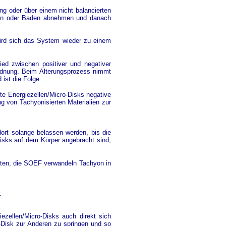
ng oder über einem nicht balancierten
chen oder Baden abnehmen und danach
wird sich das System wieder zu einem
ed zwischen positiver und negativer
Ordnung. Beim Alterungsprozess nimmt
 ist die Folge.
te Energiezellen/Micro-Disks negative
g von Tachyonisierten Materialien zur
dort solange belassen werden, bis die
isks auf dem Körper angebracht sind,
rten, die SOEF verwandeln Tachyon in
.
ezellen/Micro-Disks auch direkt sich
o-Disk zur Anderen zu springen und so