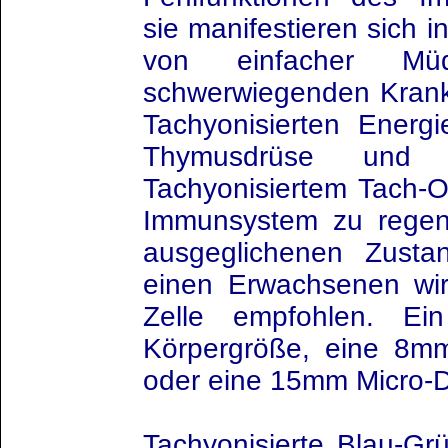
sie manifestieren sich 
von einfacher Mü
schwerwiegenden Krank
Tachyonisierten Energi
Thymusdrüse und
Tachyonisiertem Tach-O
Immunsystem zu regen
ausgeglichenen Zusta
einen Erwachsenen w
Zelle empfohlen. E
Körpergröße, eine 8m
oder eine 15mm Micro-D
Tachyonisierte Blau-Grü