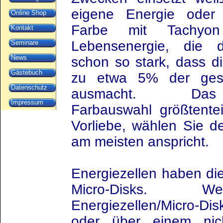
eigene Energie oder 
Online Shop
Farbe mit Tachyon
Kontakt
Lebensenergie, die d
Seminare
News
schon so stark, dass d
Gästebuch
zu etwa 5% der gesa
Datenschutz
ausmacht. D
Impressum
Farbauswahl größtentei
Vorliebe, wählen Sie d
am meisten anspricht.
Energiezellen haben die
Micro-Disks. We
Energiezellen/Micro-Di
oder über einem nich