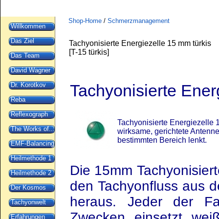
Shop-Home
/
Schmerzmanagement
Willkommen
Das Ziel
Tachyonisierte Energiezelle 15 mm türkis
[
T-15 türkis
]
Das Team
David Wagner
Dr. Korotkov
Tachyonisierte Ener
Reba
Reflexograph
Tachyonisierte Energiezelle 
The Works of...
wirksame, gerichtete Antenne
bestimmten Bereich lenkt.
EMF-Balancing
Heilmethode 1
Die 15mm Tachyonisier
Heilmethode 2
den Tachyonfluss aus 
Der Kosmos
heraus. Jeder der Fa
Tachyonwelt
Zwecken einsetzt wei
Erfahrungen