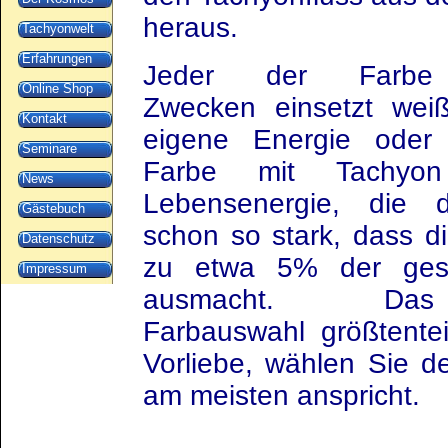
heraus.
Tachyonwelt
Erfahrungen
Jeder der Farbe 
Online Shop
Zwecken einsetzt wei
Kontakt
eigene Energie oder
Seminare
Farbe mit Tachyon
News
Lebensenergie, die d
Gästebuch
schon so stark, dass d
Datenschutz
zu etwa 5% der gesa
Impressum
ausmacht. D
Farbauswahl größtentei
Vorliebe, wählen Sie d
am meisten anspricht.