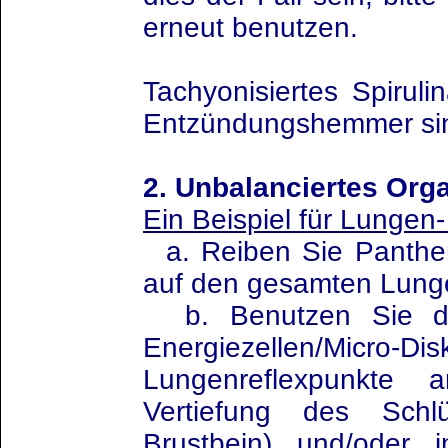
erneut benutzen.
Tachyonisiertes Spirul
Entzündungshemmer sind
2. Unbalanciertes Org
Ein Beispiel für Lunge
a. Reiben Sie Panther
auf den gesamten Lung
b. Benutzen Sie di
Energiezellen/Mi
Lungenreflexpunkte 
Vertiefung des Sch
Brustbein) und/oder