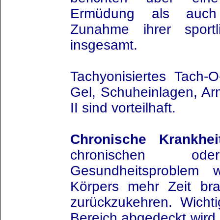
Ermüdung als auch
Zunahme ihrer sportli
insgesamt.
Tachyonisiertes Tach-O-
Gel, Schuheinlagen, Ar
II sind vorteilhaft.
Chronische Krankhei
chronischen ode
Gesundheitsproblem
Körpers mehr Zeit br
zurückzukehren. Wicht
Bereich abgedeckt wird.