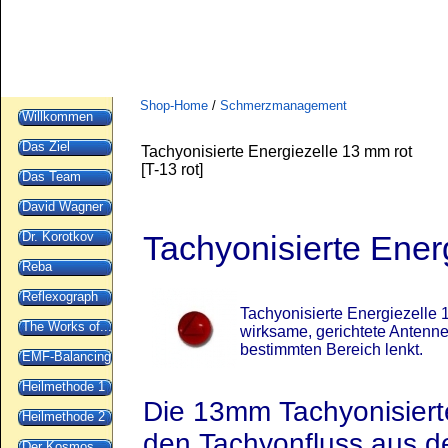
Shop-Home
/
Schmerzmanagement
Willkommen
Das Ziel
Tachyonisierte Energiezelle 13 mm rot
[
T-13 rot
]
Das Team
David Wagner
Dr. Korotkov
Tachyonisierte Ener
Reba
Reflexograph
Tachyonisierte Energiezelle 
The Works of...
wirksame, gerichtete Antenne
bestimmten Bereich lenkt.
EMF-Balancing
Heilmethode 1
Die 13mm Tachyonisier
Heilmethode 2
den Tachyonfluss aus d
Der Kosmos