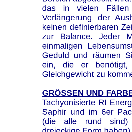
das in vielen Fällen
Verlängerung der Ausb
keinen definierbaren Ze
zur Balance. Jeder M
einmaligen Lebensums
Geduld und räumen Si
ein, die er benötigt
Gleichgewicht zu komm
GRÖSS
EN UND FARB
Tachyonisierte RI Energ
Saphir und im 6er P
(die alle rund sin
dreieckige Form haben) e