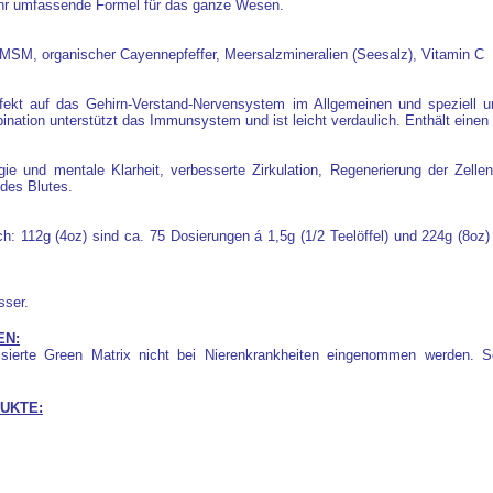
 sehr umfassende Formel für das ganze Wesen.
, MSM, organischer Cayennepfeffer, Meersalzmineralien (Seesalz), Vitamin C
ffekt auf das Gehirn-Verstand-Nervensystem im Allgemeinen und speziell u
ation unterstützt das Immunsystem und ist leicht verdaulich. Enthält einen 
 und mentale Klarheit, verbesserte Zirkulation, Regenerierung der Zellen,
des Blutes.
ich: 112g (4oz) sind ca. 75 Dosierungen á 1,5g (1/2 Teelöffel) und 224g (8oz
sser.
EN:
ierte Green Matrix nicht bei Nierenkrankheiten eingenommen werden. Sc
UKTE: