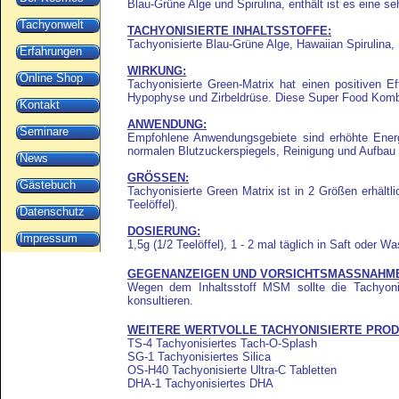
Blau-Grüne Alge und Spirulina, enthält ist es eine
Tachyonwelt
TACHYONISIERTE INHALTSSTOFFE:
Tachyonisierte Blau-Grüne Alge, Hawaiian Spirulina
Erfahrungen
WIRKUNG:
Online Shop
Tachyonisierte Green-Matrix hat einen positiven E
Hypophyse und Zirbeldrüse. Diese Super Food Kombin
Kontakt
ANWENDUNG:
Seminare
Empfohlene Anwendungsgebiete sind erhöhte Energie
normalen Blutzuckerspiegels, Reinigung und Aufbau 
News
GRÖSSEN:
Gästebuch
Tachyonisierte Green Matrix ist in 2 Größen erhältl
Teelöffel).
Datenschutz
DOSIERUNG:
Impressum
1,5g (1/2 Teelöffel), 1 - 2 mal täglich in Saft oder Wa
GEGENANZEIGEN UND VORSICHTSMASSNAHM
Wegen dem Inhaltsstoff MSM sollte die Tachyonis
konsultieren.
WEITERE WERTVOLLE TACHYONISIERTE PROD
TS-4 Tachyonisiertes Tach-O-Splash
SG-1 Tachyonisiertes Silica
OS-H40 Tachyonisierte Ultra-C Tabletten
DHA-1 Tachyonisiertes DHA