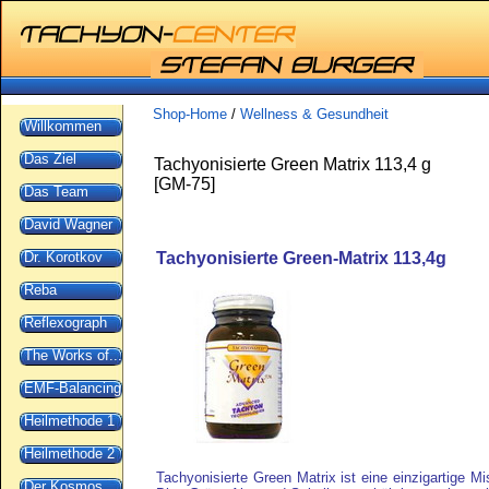
Shop-Home
/
Wellness & Gesundheit
Willkommen
Das Ziel
Tachyonisierte Green Matrix 113,4 g
[
GM-75
]
Das Team
David Wagner
Dr. Korotkov
Tachyonisierte Green-Matrix 113,4g
Reba
Reflexograph
The Works of...
EMF-Balancing
Heilmethode 1
Heilmethode 2
Tachyonisierte Green Matrix ist eine einzigartige M
Der Kosmos